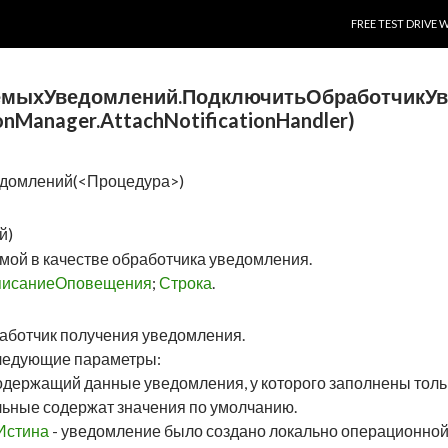
SKIP TO CONTENT
FREE TEST DRIVE 
емыхУведомлений.ПодключитьОбработчикУ
ionManager.AttachNotificationHandler)
домлений(<Процедура>)
й)
ой в качестве обработчика уведомления.
исаниеОповещения
;
Строка
.
аботчик получения уведомления.
ледующие параметры:
содержащий данные уведомления, у которого заполнены толь
альные содержат значения по умолчанию.
Истина
- уведомление было создано локально операционно