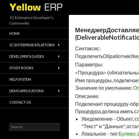
Search
1C:Enterprise Developer's
Community
МенеджерДоставля
HOME
(DeliverableNotificat
1C:ENTERPRISE 8 PLATFORM
Синтаксис:
ПодключитьОбработчикУве
DEVELOPER’S GUIDES
Параметры:
STUDY BOOKS
<Процедура> (обязательны
HELP SYSTEM
Имя процедуры, подключаем
Значение по умолчанию:
Оп
DEMO APPLICATIONS
Описание:
CONTACT US
Подключает процедуру-обр
Процедура должна иметь с
Уведомление - Объект, 
Search
"Текст" и "Данные", ост
for:
Локальное - тип
Булево
.