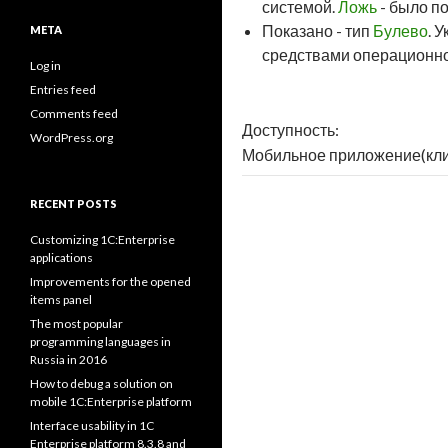
системой.
Ложь
- было п
Показано - тип
Булево
. 
META
средствами операционно
Log in
Entries feed
Comments feed
Доступность:
WordPress.org
Мобильное приложение(кли
RECENT POSTS
Customizing 1C:Enterprise
applications
Improvements for the opened
items panel
The most popular
programming languages in
Russia in 2016
How to debug a solution on
mobile 1C:Enterprise platform
Interface usability in 1C
Enterprise platform 8.3.8 and