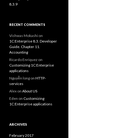
8.3.9
RECENT COMMENTS
Vishwas Mokashi
on
1C:Enterprise 8.3. Developer
Guide. Chapter 11.
Accounting
Ricardo Enriquez
on
Customizing 1C:Enterprise
applications
Nguyễn long
on
HTTP-
services
Alex
on
About US
Eden
on
Customizing
1C:Enterprise applications
ARCHIVES
February 2017