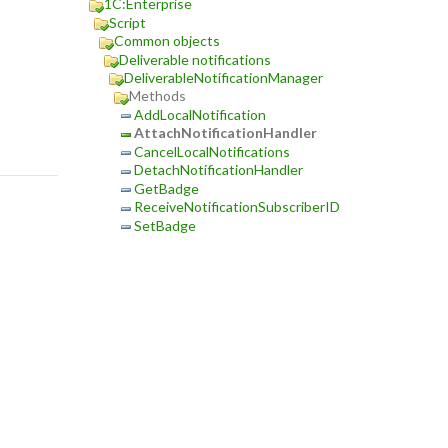
1C:Enterprise
Script
Common objects
Deliverable notifications
DeliverableNotificationManager
Methods
AddLocalNotification
AttachNotificationHandler
CancelLocalNotifications
DetachNotificationHandler
GetBadge
ReceiveNotificationSubscriberID
SetBadge