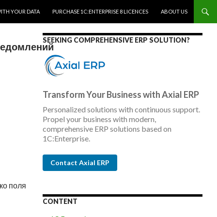
WITH YOUR DATA
PURCHASE 1C:ENTERPRISE 8 LICENCES
ABOUT US
SEEKING COMPREHENSIVE ERP SOLUTION?
ведомлений
Transform Your Business with Axial ERP
Personalized solutions with continuous support.
Propel your business with modern,
comprehensive ERP solutions based on
1C:Enterprise.
Contact Axial ERP
ко поля
CONTENT
й