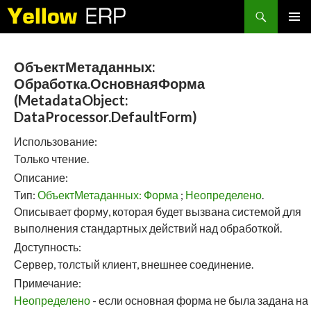
Search
SKIP
PRIMAR
TO
MENU
CONTENT
ОбъектМетаданных:
Обработка.ОсновнаяФорма
(MetadataObject:
DataProcessor.DefaultForm)
Использование:
Только чтение.
Описание:
Тип:
ОбъектМетаданных: Форма
;
Неопределено
.
Описывает форму, которая будет вызвана системой для
выполнения стандартных действий над обработкой.
Доступность:
Сервер, толстый клиент, внешнее соединение.
Примечание:
Неопределено
- если основная форма не была задана на