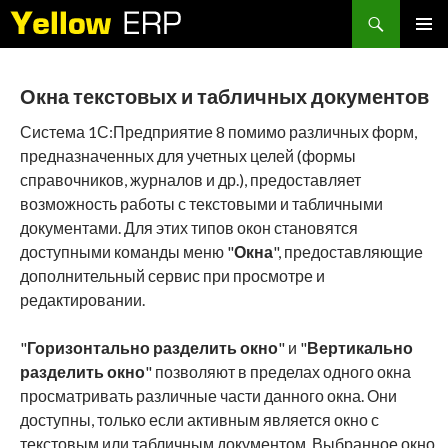
Search
SKIP
PRIMAR
TO
MENU
CONTENT
Окна текстовых и табличных документов
Система 1С:Предприятие 8 помимо различных форм,
предназначенных для учетных целей (формы
справочников, журналов и др.), предоставляет
возможность работы с текстовыми и табличными
документами. Для этих типов окон становятся
доступными команды меню "
Окна
", предоставляющие
дополнительный сервис при просмотре и
редактировании.
"
Горизонтально разделить окно
" и "
Вертикально
разделить окно
" позволяют в пределах одного окна
просматривать различные части данного окна. Они
доступны, только если активным является окно с
текстовым или табличным документом. Выбранное окно