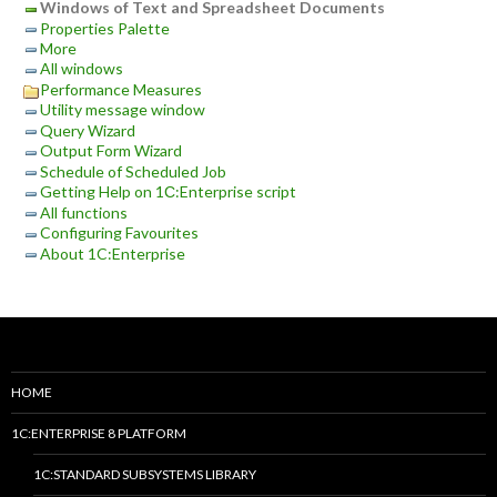
Windows of Text and Spreadsheet Documents
Properties Palette
More
All windows
Performance Measures
Utility message window
Query Wizard
Output Form Wizard
Schedule of Scheduled Job
Getting Help on 1С:Enterprise script
All functions
Configuring Favourites
About 1C:Enterprise
HOME
1C:ENTERPRISE 8 PLATFORM
1C:STANDARD SUBSYSTEMS LIBRARY