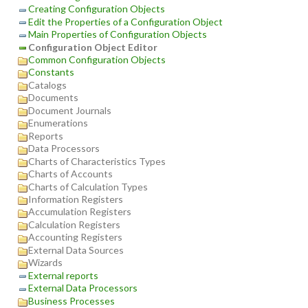
Creating Configuration Objects
Edit the Properties of a Configuration Object
Main Properties of Configuration Objects
Configuration Object Editor
Common Configuration Objects
Constants
Catalogs
Documents
Document Journals
Enumerations
Reports
Data Processors
Charts of Characteristics Types
Charts of Accounts
Charts of Calculation Types
Information Registers
Accumulation Registers
Calculation Registers
Accounting Registers
External Data Sources
Wizards
External reports
External Data Processors
Business Processes