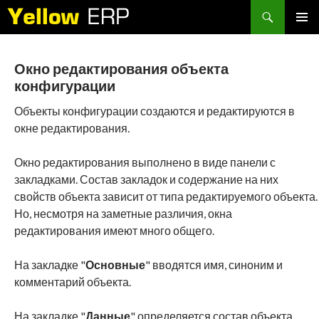
Search
SKIP
PRIMAR
TO
MENU
CONTENT
Окно редактирования объекта
конфигурации
Объекты конфигурации создаются и редактируются в
окне редактирования.
Окно редактирования выполнено в виде панели с
закладками. Состав закладок и содержание на них
свойств объекта зависит от типа редактируемого объекта.
Но, несмотря на заметные различия, окна
редактирования имеют много общего.
На закладке "
Основные
" вводятся имя, синоним и
комментарий объекта.
На закладке "
Данные
" определяется состав объекта,